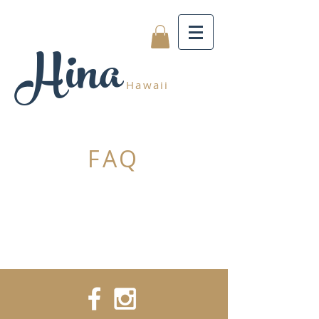
Hina
Hawaii
FAQ